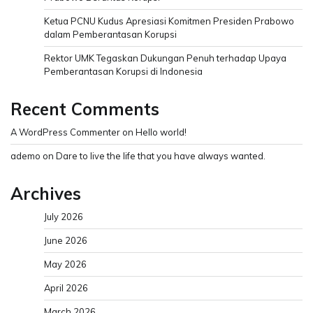
Ketua PCNU Kudus Apresiasi Komitmen Presiden Prabowo
dalam Pemberantasan Korupsi
Rektor UMK Tegaskan Dukungan Penuh terhadap Upaya
Pemberantasan Korupsi di Indonesia
Recent Comments
A WordPress Commenter
on
Hello world!
ademo
on
Dare to live the life that you have always wanted.
Archives
July 2026
June 2026
May 2026
April 2026
March 2026