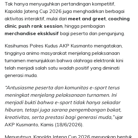
Tak hanya menyuguhkan pertandingan kompetitif,
Kapolda Jateng Cup 2026 juga menghadirkan berbagai
aktivitas interaktif, mulai dari
meet and greet
,
coaching
clinic
,
push rank session
, hingga pembagian
merchandise eksklusif
bagi peserta dan pengunjung.
Kasihumas Polres Kudus AKP Kusmanto mengatakan,
tingginya animo masyarakat menjelang pelaksanaan
turnamen menunjukkan bahwa olahraga elektronik kini
telah menjadi salah satu wadah positif yang diminati
generasi muda.
“Antusiasme peserta dan komunitas e-sport terus
meningkat menjelang pelaksanaan turnamen. Ini
menjadi bukti bahwa e-sport tidak hanya sekadar
hiburan, tetapi juga sarana pengembangan bakat,
kreativitas, serta prestasi bagi generasi muda,”
ujar
AKP Kusmanto, Kamis (18/6/2026).
Menurutnya, Kapolda Jateng Cup 2026 merupakan bentuk