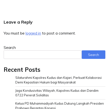
Leave a Reply
You must be
logged in
to post a comment.
Search
Search
Recent Posts
Silaturahmi Kapolres Kudus dan Kajari, Perkuat Kolaborasi
Demi Kepastian Hukum bagi Masyarakat
Jaga Kondusivitas Wilayah, Kapolres Kudus dan Dandim
0722 Pererat Soliditas
Ketua PD Muhammadiyah Kudus Dukung Langkah Presiden
Prabowo Berantas Korupsi