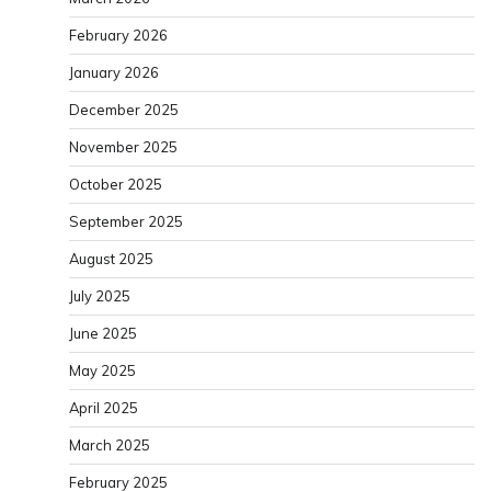
February 2026
January 2026
December 2025
November 2025
October 2025
September 2025
August 2025
July 2025
June 2025
May 2025
April 2025
March 2025
February 2025