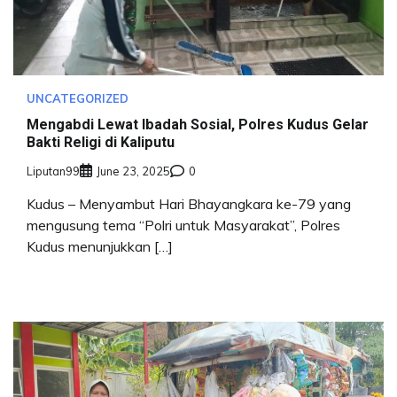
UNCATEGORIZED
Mengabdi Lewat Ibadah Sosial, Polres Kudus Gelar
Bakti Religi di Kaliputu
Liputan99
June 23, 2025
0
Kudus – Menyambut Hari Bhayangkara ke-79 yang
mengusung tema “Polri untuk Masyarakat”, Polres
Kudus menunjukkan […]