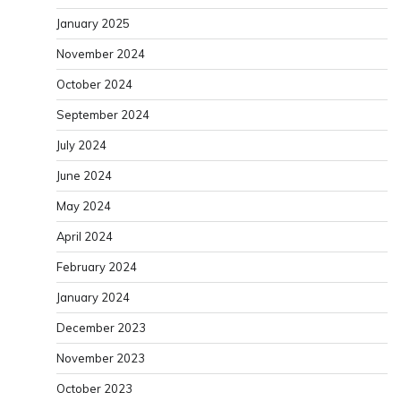
January 2025
November 2024
October 2024
September 2024
July 2024
June 2024
May 2024
April 2024
February 2024
January 2024
December 2023
November 2023
October 2023