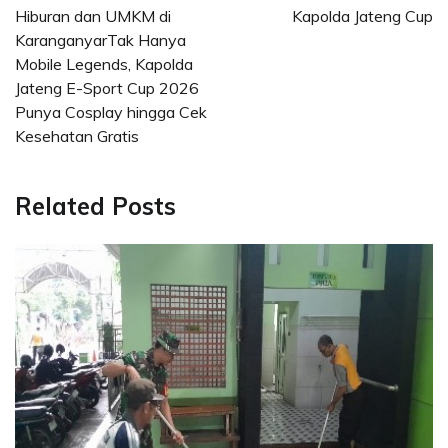
Hiburan dan UMKM di
Kapolda Jateng Cup
KaranganyarTak Hanya
Mobile Legends, Kapolda
Jateng E-Sport Cup 2026
Punya Cosplay hingga Cek
Kesehatan Gratis
Related Posts