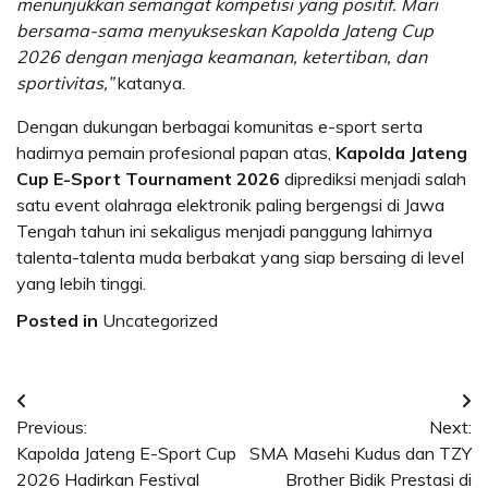
menunjukkan semangat kompetisi yang positif. Mari
bersama-sama menyukseskan Kapolda Jateng Cup
2026 dengan menjaga keamanan, ketertiban, dan
sportivitas,”
katanya.
Dengan dukungan berbagai komunitas e-sport serta
hadirnya pemain profesional papan atas,
Kapolda Jateng
Cup E-Sport Tournament 2026
diprediksi menjadi salah
satu event olahraga elektronik paling bergengsi di Jawa
Tengah tahun ini sekaligus menjadi panggung lahirnya
talenta-talenta muda berbakat yang siap bersaing di level
yang lebih tinggi.
Posted in
Uncategorized
Post
Previous:
Next:
navigation
Kapolda Jateng E-Sport Cup
SMA Masehi Kudus dan TZY
2026 Hadirkan Festival
Brother Bidik Prestasi di