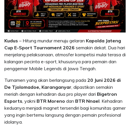
Kudus
– Hitung mundur menuju gelaran
Kapolda Jateng
Cup E-Sport Tournament 2026
semakin dekat. Dua hari
menjelang pelaksanaan, atmosfer kompetisi mulai terasa di
kalangan pecinta e-sport, khususnya para pemain dan
penggemar Mobile Legends di Jawa Tengah.
Turnamen yang akan berlangsung pada
20 Juni 2026 di
De Tjolomadoe, Karanganyar
, dipastikan semakin
meriah dengan kehadiran dua pro player dari
Bigetron
Esports
, yakni
BTR Moreno
dan
BTR Nnael
. Kehadiran
keduanya menjadi magnet tersendiri bagi komunitas gamer
yang ingin bertemu langsung dengan pemain profesional
idolanya.