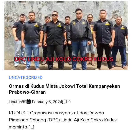
UNCATEGORIZED
Ormas di Kudus Minta Jokowi Total Kampanyekan
Prabowo-Gibran
Liputan99
February 5, 2024
0
KUDUS – Organisasi masyarakat dari Dewan
Pimpinan Cabang (DPC) Lindu Aji Kolo Cokro Kudus
meminta […]