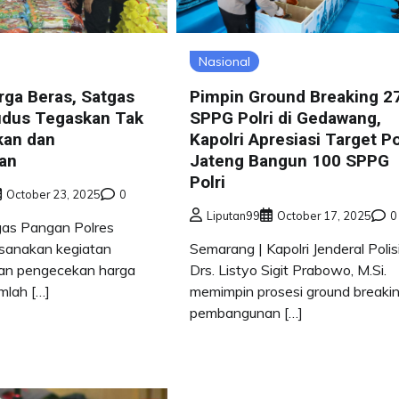
Nasional
rga Beras, Satgas
Pimpin Ground Breaking 2
dus Tegaskan Tak
SPPG Polri di Gedawang,
kan dan
Kapolri Apresiasi Target P
an
Jateng Bangun 100 SPPG
Polri
October 23, 2025
0
Liputan99
October 17, 2025
0
gas Pangan Polres
sanakan kegiatan
Semarang | Kapolri Jenderal Polis
dan pengecekan harga
Drs. Listyo Sigit Prabowo, M.Si.
mlah […]
memimpin prosesi ground breaki
pembangunan […]