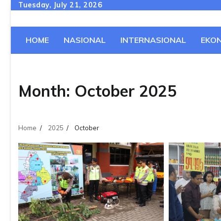
Skip
Tuesday, July 21, 2026
to
content
HOME
NASIONAL
INTERNASIONAL
EKO
Month:
October 2025
Home
2025
October