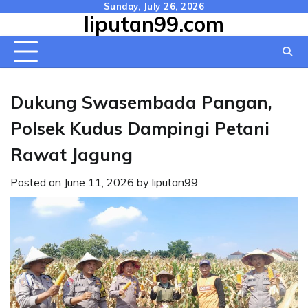
Skip
Sunday, July 26, 2026
liputan99.com
to
content
Dukung Swasembada Pangan,
Polsek Kudus Dampingi Petani
Rawat Jagung
Posted on
June 11, 2026
by
liputan99