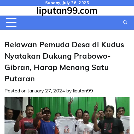
Skip
Sunday, July 26, 2026
liputan99.com
to
content
Relawan Pemuda Desa di Kudus
Nyatakan Dukung Prabowo-
Gibran, Harap Menang Satu
Putaran
Posted on
January 27, 2024
by
liputan99