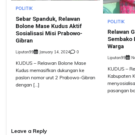
POLITIK
Sebar Spanduk, Relawan
POLITIK
Bolone Mase Kudus Aktif
Relawan G
Sosialisasi Misi Prabowo-
Sembako D
Gibran
Warga
Liputan99
January 14, 2024
0
Liputan99
N
KUDUS – Relawan Bolone Mase
KUDUS – Re
Kudus memasifkan dukungan ke
Kabupaten Ku
paslon nomor urut 2 Prabowo-Gibran
menyosialis
dengan […]
pasangan ba
Leave a Reply