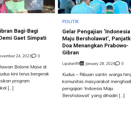
POLITIK
ibran Bagi-Bagi
Gelar Pengajian ‘Indonesia
emi Gaet Simpati
Maju Bersholawat’, Panjat
Doa Menangkan Prabowo-
Gibran
ovember 24, 2023
0
Liputan99
January 28, 2024
0
lawan Bolone Mase di
dus kini terus bergerak
Kudus – Ribuan santri, warga hi
asikan program
komunitas masyarakat menghadi
kal […]
pengajian ‘Indoesia Maju
Bersholawat’ yang dihadiri […]