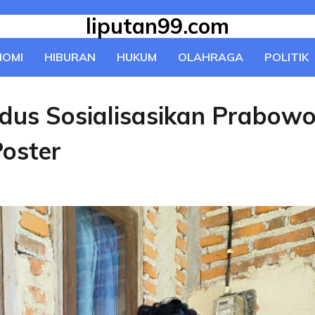
liputan99.com
NOMI
HIBURAN
HUKUM
OLAHRAGA
POLITIK
dus Sosialisasikan Prabowo
Poster