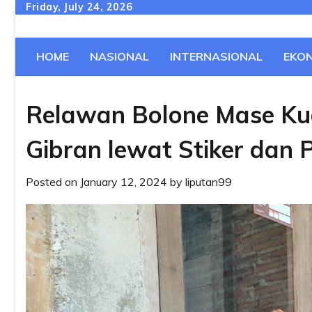
Skip
Friday, July 24, 2026
to
content
HOME
NASIONAL
INTERNASIONAL
EKO
Relawan Bolone Mase Ku
Gibran lewat Stiker dan 
Posted on
January 12, 2024
by
liputan99